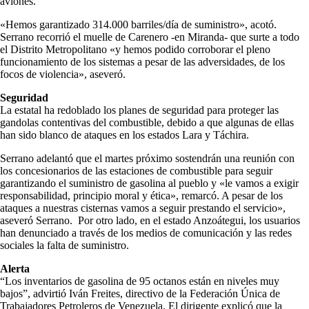
aviones.
«Hemos garantizado 314.000 barriles/día de suministro», acotó.
Serrano recorrió el muelle de Carenero -en Miranda- que surte a todo
el Distrito Metropolitano «y hemos podido corroborar el pleno
funcionamiento de los sistemas a pesar de las adversidades, de los
focos de violencia», aseveró.
Seguridad
La estatal ha redoblado los planes de seguridad para proteger las
gandolas contentivas del combustible, debido a que algunas de ellas
han sido blanco de ataques en los estados Lara y Táchira.
Serrano adelantó que el martes próximo sostendrán una reunión con
los concesionarios de las estaciones de combustible para seguir
garantizando el suministro de gasolina al pueblo y «le vamos a exigir
responsabilidad, principio moral y ética», remarcó. A pesar de los
ataques a nuestras cisternas vamos a seguir prestando el servicio»,
aseveró Serrano. Por otro lado, en el estado Anzoátegui, los usuarios
han denunciado a través de los medios de comunicación y las redes
sociales la falta de suministro.
Alerta
“Los inventarios de gasolina de 95 octanos están en niveles muy
bajos”, advirtió Iván Freites, directivo de la Federación Única de
Trabajadores Petroleros de Venezuela. El dirigente explicó que la