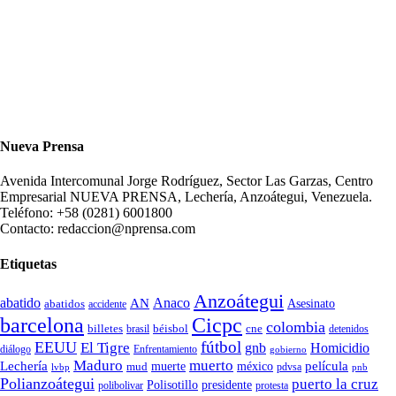
Nueva Prensa
Avenida Intercomunal Jorge Rodríguez, Sector Las Garzas, Centro
Empresarial NUEVA PRENSA, Lechería, Anzoátegui, Venezuela.
Teléfono: +58 (0281) 6001800
Contacto: redaccion@nprensa.com
Etiquetas
Anzoátegui
abatido
Anaco
AN
Asesinato
abatidos
accidente
Cicpc
barcelona
colombia
billetes
béisbol
cne
detenidos
brasil
fútbol
EEUU
El Tigre
gnb
Homicidio
diálogo
Enfrentamiento
gobierno
Maduro
muerto
Lechería
película
mud
muerte
méxico
pdvsa
lvbp
pnb
Polianzoátegui
puerto la cruz
Polisotillo
presidente
protesta
polibolivar