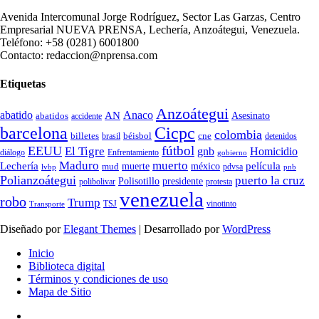
Avenida Intercomunal Jorge Rodríguez, Sector Las Garzas, Centro
Empresarial NUEVA PRENSA, Lechería, Anzoátegui, Venezuela.
Teléfono: +58 (0281) 6001800
Contacto: redaccion@nprensa.com
Etiquetas
Anzoátegui
abatido
Anaco
AN
Asesinato
abatidos
accidente
Cicpc
barcelona
colombia
billetes
béisbol
cne
detenidos
brasil
fútbol
EEUU
El Tigre
gnb
Homicidio
diálogo
Enfrentamiento
gobierno
Maduro
muerto
Lechería
película
mud
muerte
méxico
pdvsa
lvbp
pnb
Polianzoátegui
puerto la cruz
Polisotillo
presidente
protesta
polibolivar
venezuela
robo
Trump
TSJ
vinotinto
Transporte
Diseñado por
Elegant Themes
| Desarrollado por
WordPress
Inicio
Biblioteca digital
Términos y condiciones de uso
Mapa de Sitio