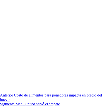
Anterior
Costo de alimentos para ponedoras impacta en precio del
huevo
Siguiente
Man. United salvó el empate