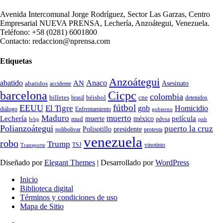
Avenida Intercomunal Jorge Rodríguez, Sector Las Garzas, Centro
Empresarial NUEVA PRENSA, Lechería, Anzoátegui, Venezuela.
Teléfono: +58 (0281) 6001800
Contacto: redaccion@nprensa.com
Etiquetas
Anzoátegui
abatido
Anaco
AN
Asesinato
abatidos
accidente
Cicpc
barcelona
colombia
billetes
béisbol
cne
detenidos
brasil
fútbol
EEUU
El Tigre
gnb
Homicidio
diálogo
Enfrentamiento
gobierno
Maduro
muerto
Lechería
película
mud
muerte
méxico
pdvsa
lvbp
pnb
Polianzoátegui
puerto la cruz
Polisotillo
presidente
protesta
polibolivar
venezuela
robo
Trump
TSJ
vinotinto
Transporte
Diseñado por
Elegant Themes
| Desarrollado por
WordPress
Inicio
Biblioteca digital
Términos y condiciones de uso
Mapa de Sitio