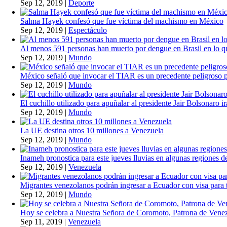
Sep 12, 2019
|
Deporte
Salma Hayek confesó que fue víctima del machismo en México
Sep 12, 2019
|
Espectáculo
Al menos 591 personas han muerto por dengue en Brasil en lo q
Sep 12, 2019
|
Mundo
México señaló que invocar el TIAR es un precedente peligroso 
Sep 12, 2019
|
Mundo
El cuchillo utilizado para apuñalar al presidente Jair Bolsonaro i
Sep 12, 2019
|
Mundo
La UE destina otros 10 millones a Venezuela
Sep 12, 2019
|
Mundo
Inameh pronostica para este jueves lluvias en algunas regiones de
Sep 12, 2019
|
Venezuela
Migrantes venezolanos podrán ingresar a Ecuador con visa para t
Sep 12, 2019
|
Mundo
Hoy se celebra a Nuestra Señora de Coromoto, Patrona de Vene
Sep 11, 2019
|
Venezuela