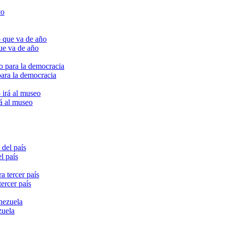
ue va de año
para la democracia
rá al museo
l país
ercer país
zuela