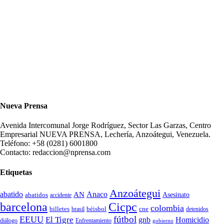
Nueva Prensa
Avenida Intercomunal Jorge Rodríguez, Sector Las Garzas, Centro
Empresarial NUEVA PRENSA, Lechería, Anzoátegui, Venezuela.
Teléfono: +58 (0281) 6001800
Contacto: redaccion@nprensa.com
Etiquetas
Anzoátegui
abatido
Anaco
AN
Asesinato
abatidos
accidente
Cicpc
barcelona
colombia
billetes
béisbol
cne
detenidos
brasil
fútbol
EEUU
El Tigre
gnb
Homicidio
diálogo
Enfrentamiento
gobierno