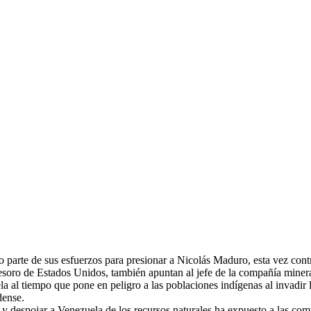
arte de sus esfuerzos para presionar a Nicolás Maduro, esta vez contr
Tesoro de Estados Unidos, también apuntan al jefe de la compañía mine
al tiempo que pone en peligro a las poblaciones indígenas al invadir la
dense.
 despojar a Venezuela de los recursos naturales ha expuesto a las comun