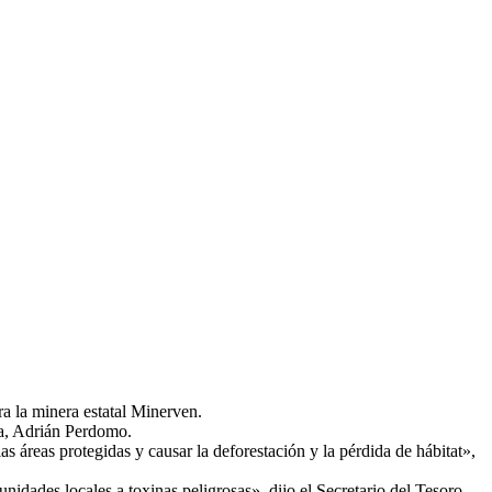
a la minera estatal Minerven.
ra, Adrián Perdomo.
s áreas protegidas y causar la deforestación y la pérdida de hábitat»,
idades locales a toxinas peligrosas», dijo el Secretario del Tesoro