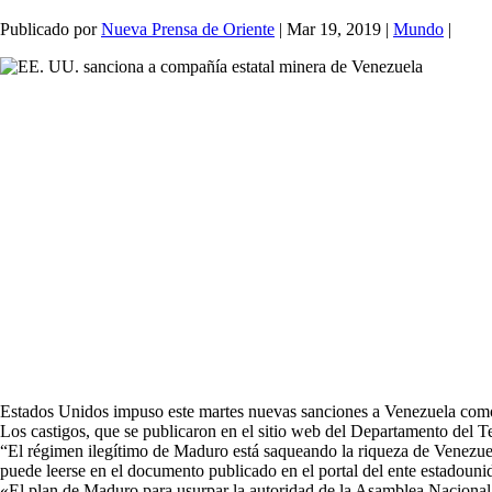
Publicado por
Nueva Prensa de Oriente
|
Mar 19, 2019
|
Mundo
|
Estados Unidos impuso este martes nuevas sanciones a Venezuela como p
Los castigos, que se publicaron en el sitio web del Departamento del 
“El régimen ilegítimo de Maduro está saqueando la riqueza de Venezuela 
puede leerse en el documento publicado en el portal del ente estadouni
«El plan de Maduro para usurpar la autoridad de la Asamblea Nacional y