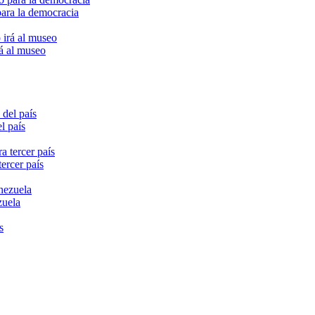
para la democracia
rá al museo
l país
ercer país
zuela