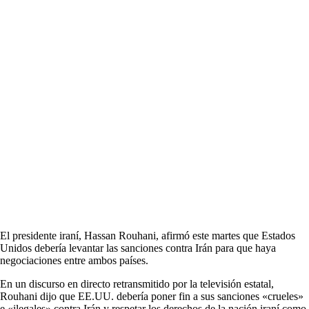
El presidente iraní, Hassan Rouhani, afirmó este martes que Estados
Unidos debería levantar las sanciones contra Irán para que haya
negociaciones entre ambos países.
En un discurso en directo retransmitido por la televisión estatal,
Rouhani dijo que EE.UU. debería poner fin a sus sanciones «crueles»
e «ilegales» contra Irán y respetar los derechos de la nación iraní como