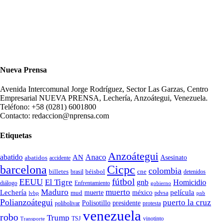
Nueva Prensa
Avenida Intercomunal Jorge Rodríguez, Sector Las Garzas, Centro
Empresarial NUEVA PRENSA, Lechería, Anzoátegui, Venezuela.
Teléfono: +58 (0281) 6001800
Contacto: redaccion@nprensa.com
Etiquetas
Anzoátegui
abatido
Anaco
AN
Asesinato
abatidos
accidente
Cicpc
barcelona
colombia
billetes
béisbol
cne
detenidos
brasil
fútbol
EEUU
El Tigre
gnb
Homicidio
diálogo
Enfrentamiento
gobierno
Maduro
muerto
Lechería
película
mud
muerte
méxico
pdvsa
lvbp
pnb
Polianzoátegui
puerto la cruz
Polisotillo
presidente
protesta
polibolivar
venezuela
robo
Trump
TSJ
vinotinto
Transporte