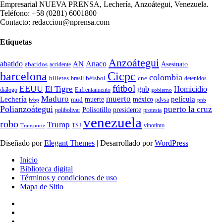
Empresarial NUEVA PRENSA, Lechería, Anzoátegui, Venezuela.
Teléfono: +58 (0281) 6001800
Contacto: redaccion@nprensa.com
Etiquetas
Anzoátegui
abatido
Anaco
AN
Asesinato
abatidos
accidente
Cicpc
barcelona
colombia
billetes
béisbol
cne
detenidos
brasil
fútbol
EEUU
El Tigre
gnb
Homicidio
diálogo
Enfrentamiento
gobierno
Maduro
muerto
Lechería
película
mud
muerte
méxico
pdvsa
lvbp
pnb
Polianzoátegui
puerto la cruz
Polisotillo
presidente
protesta
polibolivar
venezuela
robo
Trump
TSJ
vinotinto
Transporte
Diseñado por
Elegant Themes
| Desarrollado por
WordPress
Inicio
Biblioteca digital
Términos y condiciones de uso
Mapa de Sitio