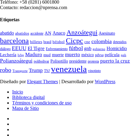
Teléfono: +58 (0281) 6001800
Contacto: redaccion@nprensa.com
Etiquetas
Anzoátegui
abatido
Anaco
AN
Asesinato
abatidos
accidente
Cicpc
barcelona
colombia
billetes
béisbol
cne
detenidos
brasil
fútbol
EEUU
El Tigre
gnb
Homicidio
diálogo
Enfrentamiento
gobierno
Maduro
muerto
Lechería
película
mud
muerte
méxico
pdvsa
lvbp
pnb
Polianzoátegui
puerto la cruz
Polisotillo
presidente
protesta
polibolivar
venezuela
robo
Trump
TSJ
vinotinto
Transporte
Diseñado por
Elegant Themes
| Desarrollado por
WordPress
Inicio
Biblioteca digital
Términos y condiciones de uso
Mapa de Sitio