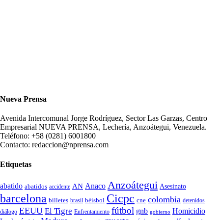
Nueva Prensa
Avenida Intercomunal Jorge Rodríguez, Sector Las Garzas, Centro
Empresarial NUEVA PRENSA, Lechería, Anzoátegui, Venezuela.
Teléfono: +58 (0281) 6001800
Contacto: redaccion@nprensa.com
Etiquetas
Anzoátegui
abatido
Anaco
AN
Asesinato
abatidos
accidente
Cicpc
barcelona
colombia
billetes
béisbol
cne
detenidos
brasil
fútbol
EEUU
El Tigre
gnb
Homicidio
diálogo
Enfrentamiento
gobierno