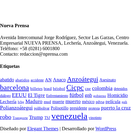
Nueva Prensa
Avenida Intercomunal Jorge Rodríguez, Sector Las Garzas, Centro
Empresarial NUEVA PRENSA, Lechería, Anzoátegui, Venezuela.
Teléfono: +58 (0281) 6001800
Contacto: redaccion@nprensa.com
Etiquetas
Anzoátegui
abatido
Anaco
AN
Asesinato
abatidos
accidente
Cicpc
barcelona
colombia
billetes
béisbol
cne
detenidos
brasil
fútbol
EEUU
El Tigre
gnb
Homicidio
diálogo
Enfrentamiento
gobierno
Maduro
muerto
Lechería
película
mud
muerte
méxico
pdvsa
lvbp
pnb
Polianzoátegui
puerto la cruz
Polisotillo
presidente
protesta
polibolivar
venezuela
robo
Trump
TSJ
vinotinto
Transporte
Diseñado por
Elegant Themes
| Desarrollado por
WordPress