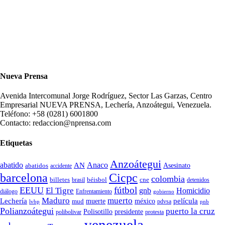
Nueva Prensa
Avenida Intercomunal Jorge Rodríguez, Sector Las Garzas, Centro
Empresarial NUEVA PRENSA, Lechería, Anzoátegui, Venezuela.
Teléfono: +58 (0281) 6001800
Contacto: redaccion@nprensa.com
Etiquetas
Anzoátegui
abatido
Anaco
AN
Asesinato
abatidos
accidente
Cicpc
barcelona
colombia
billetes
béisbol
cne
detenidos
brasil
fútbol
EEUU
El Tigre
gnb
Homicidio
diálogo
Enfrentamiento
gobierno
Maduro
muerto
Lechería
película
mud
muerte
méxico
pdvsa
lvbp
pnb
Polianzoátegui
puerto la cruz
Polisotillo
presidente
protesta
polibolivar
venezuela