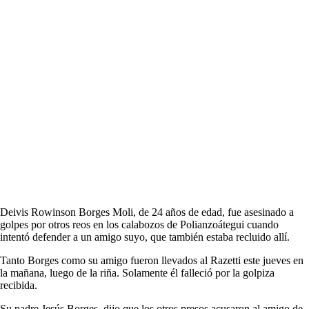
Deivis Rowinson Borges Moli, de 24 años de edad, fue asesinado a
golpes por otros reos en los calabozos de Polianzoátegui cuando
intentó defender a un amigo suyo, que también estaba recluido allí.
Tanto Borges como su amigo fueron llevados al Razetti este jueves en
la mañana, luego de la riña. Solamente él falleció por la golpiza
recibida.
Su padre Jesús Borges, dijo que los otros presos acusaron al amigo de