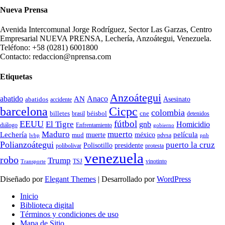
Nueva Prensa
Avenida Intercomunal Jorge Rodríguez, Sector Las Garzas, Centro
Empresarial NUEVA PRENSA, Lechería, Anzoátegui, Venezuela.
Teléfono: +58 (0281) 6001800
Contacto: redaccion@nprensa.com
Etiquetas
Anzoátegui
abatido
Anaco
AN
Asesinato
abatidos
accidente
Cicpc
barcelona
colombia
billetes
béisbol
cne
detenidos
brasil
fútbol
EEUU
El Tigre
gnb
Homicidio
diálogo
Enfrentamiento
gobierno
Maduro
muerto
Lechería
película
mud
muerte
méxico
pdvsa
lvbp
pnb
Polianzoátegui
puerto la cruz
Polisotillo
presidente
protesta
polibolivar
venezuela
robo
Trump
TSJ
vinotinto
Transporte
Diseñado por
Elegant Themes
| Desarrollado por
WordPress
Inicio
Biblioteca digital
Términos y condiciones de uso
Mapa de Sitio