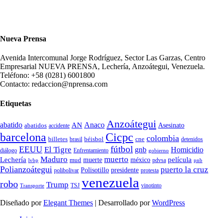
Nueva Prensa
Avenida Intercomunal Jorge Rodríguez, Sector Las Garzas, Centro
Empresarial NUEVA PRENSA, Lechería, Anzoátegui, Venezuela.
Teléfono: +58 (0281) 6001800
Contacto: redaccion@nprensa.com
Etiquetas
Anzoátegui
abatido
Anaco
AN
Asesinato
abatidos
accidente
Cicpc
barcelona
colombia
billetes
béisbol
cne
detenidos
brasil
fútbol
EEUU
El Tigre
gnb
Homicidio
diálogo
Enfrentamiento
gobierno
Maduro
muerto
Lechería
película
mud
muerte
méxico
pdvsa
lvbp
pnb
Polianzoátegui
puerto la cruz
Polisotillo
presidente
protesta
polibolivar
venezuela
robo
Trump
TSJ
vinotinto
Transporte
Diseñado por
Elegant Themes
| Desarrollado por
WordPress