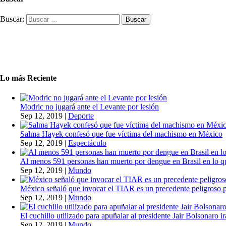
Buscar:
Lo más Reciente
Modric no jugará ante el Levante por lesión
Sep 12, 2019
|
Deporte
Salma Hayek confesó que fue víctima del machismo en México
Sep 12, 2019
|
Espectáculo
Al menos 591 personas han muerto por dengue en Brasil en lo q
Sep 12, 2019
|
Mundo
México señaló que invocar el TIAR es un precedente peligroso 
Sep 12, 2019
|
Mundo
El cuchillo utilizado para apuñalar al presidente Jair Bolsonaro i
Sep 12, 2019
|
Mundo