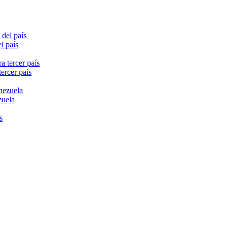
l país
ercer país
zuela