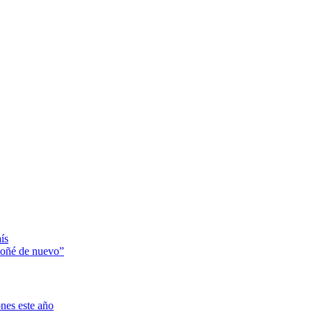
ís
soñé de nuevo”