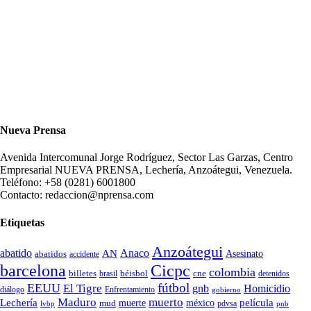
Nueva Prensa
Avenida Intercomunal Jorge Rodríguez, Sector Las Garzas, Centro
Empresarial NUEVA PRENSA, Lechería, Anzoátegui, Venezuela.
Teléfono: +58 (0281) 6001800
Contacto: redaccion@nprensa.com
Etiquetas
Anzoátegui
abatido
Anaco
AN
Asesinato
abatidos
accidente
Cicpc
barcelona
colombia
billetes
béisbol
cne
detenidos
brasil
fútbol
EEUU
El Tigre
gnb
Homicidio
diálogo
Enfrentamiento
gobierno
Maduro
muerto
Lechería
película
mud
muerte
méxico
pdvsa
lvbp
pnb