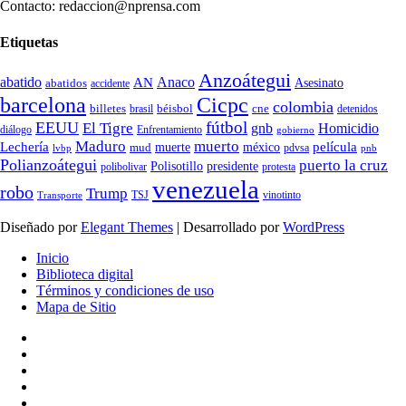
Contacto: redaccion@nprensa.com
Etiquetas
Anzoátegui
abatido
Anaco
AN
Asesinato
abatidos
accidente
Cicpc
barcelona
colombia
billetes
béisbol
cne
detenidos
brasil
fútbol
EEUU
El Tigre
gnb
Homicidio
diálogo
Enfrentamiento
gobierno
Maduro
muerto
Lechería
película
mud
muerte
méxico
pdvsa
lvbp
pnb
Polianzoátegui
puerto la cruz
Polisotillo
presidente
protesta
polibolivar
venezuela
robo
Trump
TSJ
vinotinto
Transporte
Diseñado por
Elegant Themes
| Desarrollado por
WordPress
Inicio
Biblioteca digital
Términos y condiciones de uso
Mapa de Sitio