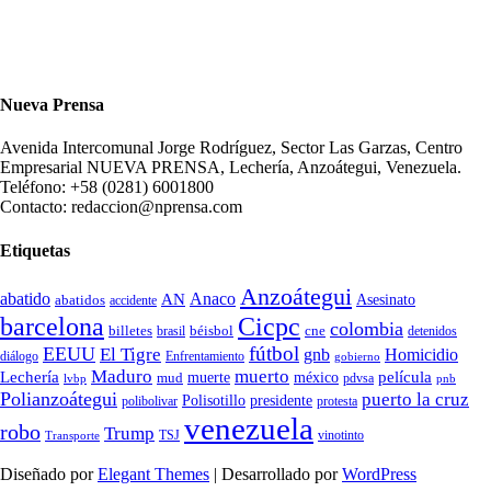
Nueva Prensa
Avenida Intercomunal Jorge Rodríguez, Sector Las Garzas, Centro
Empresarial NUEVA PRENSA, Lechería, Anzoátegui, Venezuela.
Teléfono: +58 (0281) 6001800
Contacto: redaccion@nprensa.com
Etiquetas
Anzoátegui
abatido
Anaco
AN
Asesinato
abatidos
accidente
Cicpc
barcelona
colombia
billetes
béisbol
cne
detenidos
brasil
fútbol
EEUU
El Tigre
gnb
Homicidio
diálogo
Enfrentamiento
gobierno
Maduro
muerto
Lechería
película
mud
muerte
méxico
pdvsa
lvbp
pnb
Polianzoátegui
puerto la cruz
Polisotillo
presidente
protesta
polibolivar
venezuela
robo
Trump
TSJ
vinotinto
Transporte
Diseñado por
Elegant Themes
| Desarrollado por
WordPress