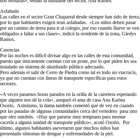
dos semanas», señaló la habitante del sector, Ana Ramos.
Asfaltado
Las calles en el sector Gran Chaparral desde siempre han sido de tierra,
por lo que habitantes exigen sean asfaltadas. «Los niños deben pasar
por un camino de tierra para ir al colegio, por eso cuando llueve se ven
obligados a faltar a sus clases», indicó la residente de la zona, Gledys
Ramos.
Carencias
Por las noches es difícil divisar algo en las calles de esta comunidad,
puesto que únicamente cuentan con un poste, por lo que piden les sea
instalado un sistema de alumbrado público adecuado.
Pero además el salir de Cerro de Piedra como tal es todo un viacrucis,
ya que no cuentan con líneas de transporte específicas para estos
sectores.
«A veces pasamos horas parados en la orilla de la carretera esperando
que alguien nos dé la cola», aseguró el ama de casa Ana Karina
Osorio. Asimismo, la dama también comentó que de vez en cuando
por las paradas de algunas comunidades cerca del vertedero pasa uno
que otro autobús. «Hay que pararse muy temprano para montar
cacería a alguna unidad de transporte público», acotó Osorio. Por
último, algunos habitantes aseveraron que muchos niños han
presentado síntomas de dengue y enfermedades de la piel.