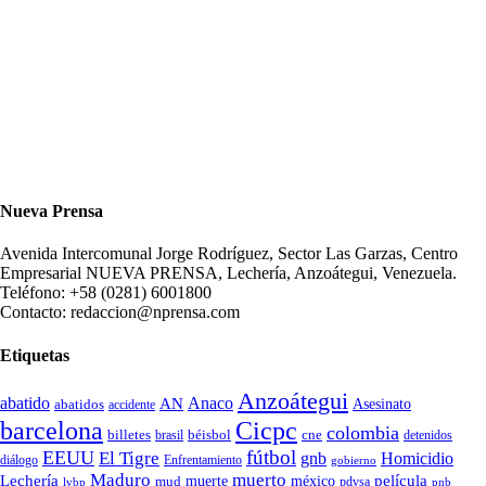
Nueva Prensa
Avenida Intercomunal Jorge Rodríguez, Sector Las Garzas, Centro
Empresarial NUEVA PRENSA, Lechería, Anzoátegui, Venezuela.
Teléfono: +58 (0281) 6001800
Contacto: redaccion@nprensa.com
Etiquetas
Anzoátegui
abatido
Anaco
AN
Asesinato
abatidos
accidente
Cicpc
barcelona
colombia
billetes
béisbol
cne
detenidos
brasil
fútbol
EEUU
El Tigre
gnb
Homicidio
diálogo
Enfrentamiento
gobierno
Maduro
muerto
Lechería
película
mud
muerte
méxico
pdvsa
lvbp
pnb