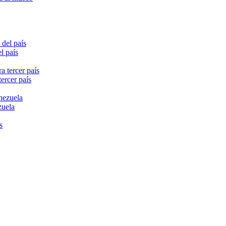
l país
ercer país
zuela