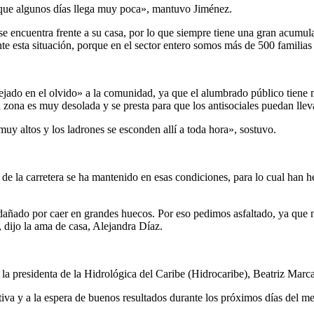
nque algunos días llega muy poca», mantuvo Jiménez.
e se encuentra frente a su casa, por lo que siempre tiene una gran acumul
 esta situación, porque en el sector entero somos más de 500 familias 
dejado en el olvido» a la comunidad, ya que el alumbrado público tiene
zona es muy desolada y se presta para que los antisociales puedan lleva
muy altos y los ladrones se esconden allí a toda hora», sostuvo.
 de la carretera se ha mantenido en esas condiciones, para lo cual han h
n dañado por caer en grandes huecos. Por eso pedimos asfaltado, ya que n
dijo la ama de casa, Alejandra Díaz.
la presidenta de la Hidrológica del Caribe (Hidrocaribe), Beatriz Marca
va y a la espera de buenos resultados durante los próximos días del me