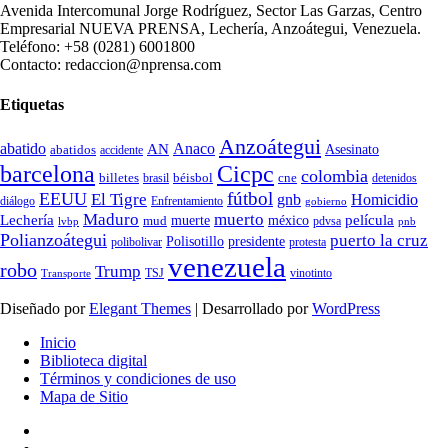
Avenida Intercomunal Jorge Rodríguez, Sector Las Garzas, Centro
Empresarial NUEVA PRENSA, Lechería, Anzoátegui, Venezuela.
Teléfono: +58 (0281) 6001800
Contacto: redaccion@nprensa.com
Etiquetas
Anzoátegui
abatido
Anaco
AN
Asesinato
abatidos
accidente
Cicpc
barcelona
colombia
billetes
béisbol
cne
detenidos
brasil
fútbol
EEUU
El Tigre
gnb
Homicidio
diálogo
Enfrentamiento
gobierno
Maduro
muerto
Lechería
película
mud
muerte
méxico
pdvsa
lvbp
pnb
Polianzoátegui
puerto la cruz
Polisotillo
presidente
protesta
polibolivar
venezuela
robo
Trump
TSJ
vinotinto
Transporte
Diseñado por
Elegant Themes
| Desarrollado por
WordPress
Inicio
Biblioteca digital
Términos y condiciones de uso
Mapa de Sitio