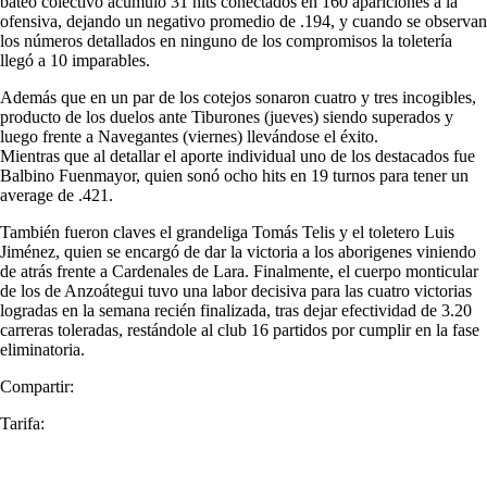
bateo colectivo acumuló 31 hits conectados en 160 apariciones a la
ofensiva, dejando un negativo promedio de .194, y cuando se observan
los números detallados en ninguno de los compromisos la toletería
llegó a 10 imparables.
Además que en un par de los cotejos sonaron cuatro y tres incogibles,
producto de los duelos ante Tiburones (jueves) siendo superados y
luego frente a Navegantes (viernes) llevándose el éxito.
Mientras que al detallar el aporte individual uno de los destacados fue
Balbino Fuenmayor, quien sonó ocho hits en 19 turnos para tener un
average de .421.
También fueron claves el grandeliga Tomás Telis y el toletero Luis
Jiménez, quien se encargó de dar la victoria a los aborigenes viniendo
de atrás frente a Cardenales de Lara. Finalmente, el cuerpo monticular
de los de Anzoátegui tuvo una labor decisiva para las cuatro victorias
logradas en la semana recién finalizada, tras dejar efectividad de 3.20
carreras toleradas, restándole al club 16 partidos por cumplir en la fase
eliminatoria.
Compartir:
Tarifa: