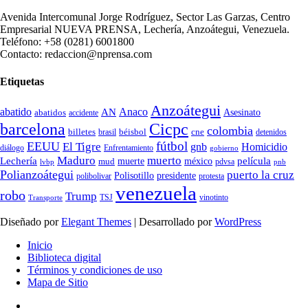
Avenida Intercomunal Jorge Rodríguez, Sector Las Garzas, Centro
Empresarial NUEVA PRENSA, Lechería, Anzoátegui, Venezuela.
Teléfono: +58 (0281) 6001800
Contacto: redaccion@nprensa.com
Etiquetas
Anzoátegui
abatido
Anaco
AN
Asesinato
abatidos
accidente
Cicpc
barcelona
colombia
billetes
béisbol
cne
detenidos
brasil
fútbol
EEUU
El Tigre
gnb
Homicidio
diálogo
Enfrentamiento
gobierno
Maduro
muerto
Lechería
película
mud
muerte
méxico
pdvsa
lvbp
pnb
Polianzoátegui
puerto la cruz
Polisotillo
presidente
protesta
polibolivar
venezuela
robo
Trump
TSJ
vinotinto
Transporte
Diseñado por
Elegant Themes
| Desarrollado por
WordPress
Inicio
Biblioteca digital
Términos y condiciones de uso
Mapa de Sitio