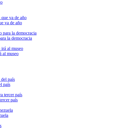
ue va de año
para la democracia
rá al museo
l país
ercer país
zuela