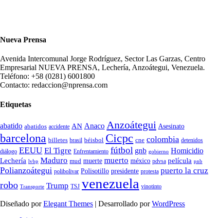
Nueva Prensa
Avenida Intercomunal Jorge Rodríguez, Sector Las Garzas, Centro
Empresarial NUEVA PRENSA, Lechería, Anzoátegui, Venezuela.
Teléfono: +58 (0281) 6001800
Contacto: redaccion@nprensa.com
Etiquetas
Anzoátegui
abatido
Anaco
AN
Asesinato
abatidos
accidente
Cicpc
barcelona
colombia
billetes
béisbol
cne
detenidos
brasil
fútbol
EEUU
El Tigre
gnb
Homicidio
diálogo
Enfrentamiento
gobierno
Maduro
muerto
Lechería
película
mud
muerte
méxico
pdvsa
lvbp
pnb
Polianzoátegui
puerto la cruz
Polisotillo
presidente
protesta
polibolivar
venezuela
robo
Trump
TSJ
vinotinto
Transporte
Diseñado por
Elegant Themes
| Desarrollado por
WordPress