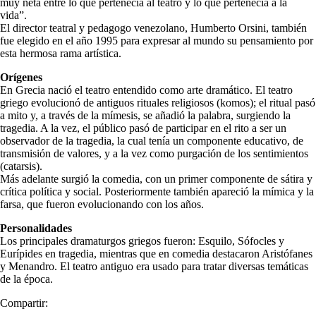
muy neta entre lo que pertenecía al teatro y lo que pertenecía a la
vida”.
El director teatral y pedagogo venezolano, Humberto Orsini, también
fue elegido en el año 1995 para expresar al mundo su pensamiento por
esta hermosa rama artística.
Orígenes
En Grecia nació el teatro entendido como arte dramático. El teatro
griego evolucionó de antiguos rituales religiosos (komos); el ritual pasó
a mito y, a través de la mímesis, se añadió la palabra, surgiendo la
tragedia. A la vez, el público pasó de participar en el rito a ser un
observador de la tragedia, la cual tenía un componente educativo, de
transmisión de valores, y a la vez como purgación de los sentimientos
(catarsis).
Más adelante surgió la comedia, con un primer componente de sátira y
crítica política y social. Posteriormente también apareció la mímica y la
farsa, que fueron evolucionando con los años.
Personalidades
Los principales dramaturgos griegos fueron: Esquilo, Sófocles y
Eurípides en tragedia, mientras que en comedia destacaron Aristófanes
y Menandro. El teatro antiguo era usado para tratar diversas temáticas
de la época.
Compartir: