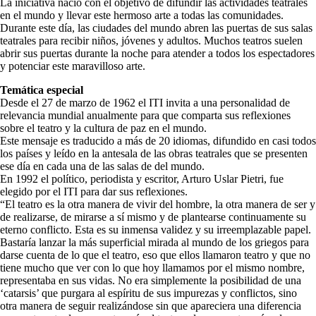
La iniciativa nació con el objetivo de difundir las actividades teatrales
en el mundo y llevar este hermoso arte a todas las comunidades.
Durante este día, las ciudades del mundo abren las puertas de sus salas
teatrales para recibir niños, jóvenes y adultos. Muchos teatros suelen
abrir sus puertas durante la noche para atender a todos los espectadores
y potenciar este maravilloso arte.
Temática especial
Desde el 27 de marzo de 1962 el ITI invita a una personalidad de
relevancia mundial anualmente para que comparta sus reflexiones
sobre el teatro y la cultura de paz en el mundo.
Este mensaje es traducido a más de 20 idiomas, difundido en casi todos
los países y leído en la antesala de las obras teatrales que se presenten
ese día en cada una de las salas de del mundo.
En 1992 el político, periodista y escritor, Arturo Uslar Pietri, fue
elegido por el ITI para dar sus reflexiones.
“El teatro es la otra manera de vivir del hombre, la otra manera de ser y
de realizarse, de mirarse a sí mismo y de plantearse continuamente su
eterno conflicto. Esta es su inmensa validez y su irreemplazable papel.
Bastaría lanzar la más superficial mirada al mundo de los griegos para
darse cuenta de lo que el teatro, eso que ellos llamaron teatro y que no
tiene mucho que ver con lo que hoy llamamos por el mismo nombre,
representaba en sus vidas. No era simplemente la posibilidad de una
‘catarsis’ que purgara al espíritu de sus impurezas y conflictos, sino
otra manera de seguir realizándose sin que apareciera una diferencia