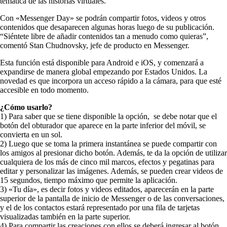
temática de las historias virtuales.
Con «Messenger Day» se podrán compartir fotos, videos y otros
contenidos que desaparecen algunas horas luego de su publicación.
“Siéntete libre de añadir contenidos tan a menudo como quieras”,
comentó Stan Chudnovsky, jefe de producto en Messenger.
Esta función está disponible para Android e iOS, y comenzará a
expandirse de manera global empezando por Estados Unidos. La
novedad es que incorpora un acceso rápido a la cámara, para que esté
accesible en todo momento.
¿Cómo usarlo?
1) Para saber que se tiene disponible la opción, se debe notar que el
botón del obturador que aparece en la parte inferior del móvil, se
convierta en un sol.
2) Luego que se toma la primera instantánea se puede compartir con
los amigos al presionar dicho botón. Además, te da la opción de utilizar
cualquiera de los más de cinco mil marcos, efectos y pegatinas para
editar y personalizar las imágenes. Además, se pueden crear videos de
15 segundos, tiempo máximo que permite la aplicación.
3) «Tu día», es decir fotos y videos editados, aparecerán en la parte
superior de la pantalla de inicio de Messenger o de las conversaciones,
y el de los contactos estará representado por una fila de tarjetas
visualizadas también en la parte superior.
4) Para compartir las creaciones con ellos se deberá ingresar al botón