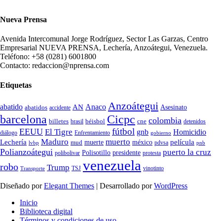
Nueva Prensa
Avenida Intercomunal Jorge Rodríguez, Sector Las Garzas, Centro
Empresarial NUEVA PRENSA, Lechería, Anzoátegui, Venezuela.
Teléfono: +58 (0281) 6001800
Contacto: redaccion@nprensa.com
Etiquetas
Anzoátegui
abatido
Anaco
AN
Asesinato
abatidos
accidente
Cicpc
barcelona
colombia
billetes
béisbol
cne
detenidos
brasil
fútbol
EEUU
El Tigre
gnb
Homicidio
diálogo
Enfrentamiento
gobierno
Maduro
muerto
Lechería
película
mud
muerte
méxico
pdvsa
lvbp
pnb
Polianzoátegui
puerto la cruz
Polisotillo
presidente
protesta
polibolivar
venezuela
robo
Trump
TSJ
vinotinto
Transporte
Diseñado por
Elegant Themes
| Desarrollado por
WordPress
Inicio
Biblioteca digital
Términos y condiciones de uso