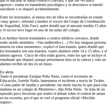
que el atacante se llama Federico Guevara, y que fue «el único
agresor», estaba en tratamiento psicológico y se desconoce si intentó
suicidarse o se disparó accidentalmente.
Entre los lesionados, al menos tres de ellos se encontrarían en estado
«muy grave», informó a medios el vocero del Grupo de Coordinación
de Seguridad, Aldo Fasci, quien detalló que el atacante tendría 15 años
y el suceso tuvo lugar en una de las aulas del colegio.
Los heridos fueron trasladados a centros médicos cercanos, donde
están siendo atendidos. «Van malheridos (…) No hay ninguna persona
muerta en estos momentos», explicó el funcionario, quien detalló que
los lesionados son una maestra, cuatro alumnos entre 14 y 15 años, y el
mismo agresor. Cinco de ellos están graves, entre los que se incluye el
estudiante que disparó, porque presentaron tiros en la cabeza y solo un
alumno recibió un tiro en un brazo.
En alerta
Tanto el presidente Enrique Peña Nieto, como el secretario de
Educación, Aurelio Nuño, lamentaron el incidente a través de Twitter.
«Como padre de familia y presidente, me duele mucho lo que pasó esta
mañana en un colegio de Monterrey», dijo Peña Nieto. Se trata de un
episodio poco frecuente que reabre el debate sobre el control de armas
en las escuelas, por el que se creó el programa oficial «Mochila
segura».