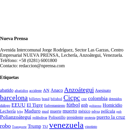
Nueva Prensa
Avenida Intercomunal Jorge Rodríguez, Sector Las Garzas, Centro
Empresarial NUEVA PRENSA, Lechería, Anzoátegui, Venezuela.
Teléfono: +58 (0281) 6001800
Contacto: redaccion@nprensa.com
Etiquetas
Anzoátegui
abatido
Anaco
AN
Asesinato
abatidos
accidente
Cicpc
barcelona
colombia
billetes
béisbol
cne
detenidos
brasil
fútbol
EEUU
El Tigre
gnb
Homicidio
diálogo
Enfrentamiento
gobierno
Maduro
muerto
Lechería
película
mud
muerte
méxico
pdvsa
lvbp
pnb
Polianzoátegui
puerto la cruz
Polisotillo
presidente
protesta
polibolivar
venezuela
robo
Trump
TSJ
vinotinto
Transporte