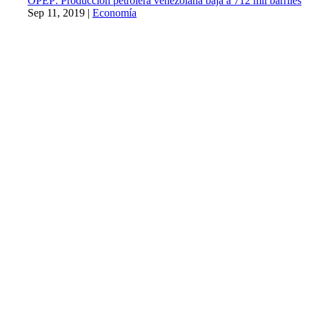
OPEP: Producción petrolera venezolana baja a 712 mil barriles
Sep 11, 2019
|
Economía