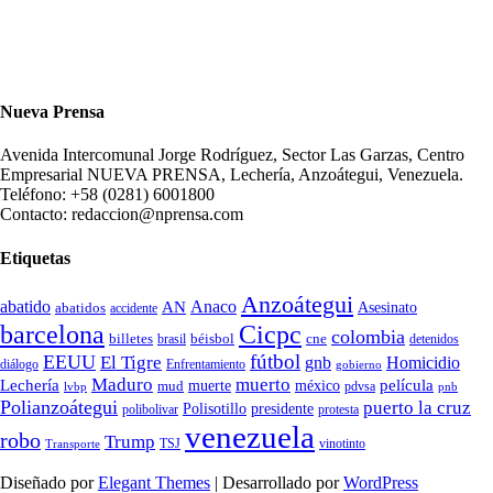
Nueva Prensa
Avenida Intercomunal Jorge Rodríguez, Sector Las Garzas, Centro
Empresarial NUEVA PRENSA, Lechería, Anzoátegui, Venezuela.
Teléfono: +58 (0281) 6001800
Contacto: redaccion@nprensa.com
Etiquetas
Anzoátegui
abatido
Anaco
AN
Asesinato
abatidos
accidente
Cicpc
barcelona
colombia
billetes
béisbol
cne
detenidos
brasil
fútbol
EEUU
El Tigre
gnb
Homicidio
diálogo
Enfrentamiento
gobierno
Maduro
muerto
Lechería
película
mud
muerte
méxico
pdvsa
lvbp
pnb
Polianzoátegui
puerto la cruz
Polisotillo
presidente
protesta
polibolivar
venezuela
robo
Trump
TSJ
vinotinto
Transporte
Diseñado por
Elegant Themes
| Desarrollado por
WordPress