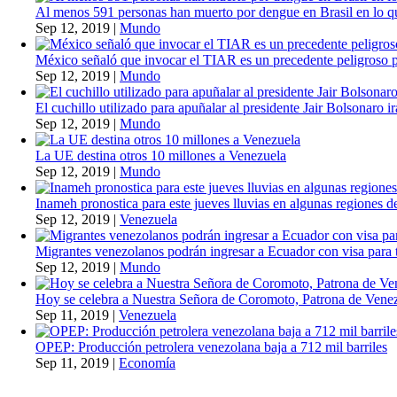
Al menos 591 personas han muerto por dengue en Brasil en lo q
Sep 12, 2019
|
Mundo
México señaló que invocar el TIAR es un precedente peligroso 
Sep 12, 2019
|
Mundo
El cuchillo utilizado para apuñalar al presidente Jair Bolsonaro i
Sep 12, 2019
|
Mundo
La UE destina otros 10 millones a Venezuela
Sep 12, 2019
|
Mundo
Inameh pronostica para este jueves lluvias en algunas regiones de
Sep 12, 2019
|
Venezuela
Migrantes venezolanos podrán ingresar a Ecuador con visa para t
Sep 12, 2019
|
Mundo
Hoy se celebra a Nuestra Señora de Coromoto, Patrona de Vene
Sep 11, 2019
|
Venezuela
OPEP: Producción petrolera venezolana baja a 712 mil barriles
Sep 11, 2019
|
Economía