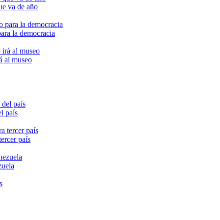
ue va de año
para la democracia
rá al museo
l país
ercer país
zuela