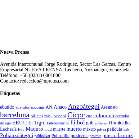
Nueva Prensa
Avenida Intercomunal Jorge Rodríguez, Sector Las Garzas, Centro
Empresarial NUEVA PRENSA, Lechería, Anzoátegui, Venezuela.
Teléfono: +58 (0281) 6001800
Contacto: redaccion@nprensa.com
Etiquetas
Anzoátegui
abatido
Anaco
AN
Asesinato
abatidos
accidente
Cicpc
barcelona
colombia
billetes
béisbol
cne
detenidos
brasil
fútbol
EEUU
El Tigre
gnb
Homicidio
diálogo
Enfrentamiento
gobierno
Maduro
muerto
Lechería
película
mud
muerte
méxico
pdvsa
lvbp
pnb
Polianzoátegui
puerto la cruz
Polisotillo
presidente
protesta
polibolivar