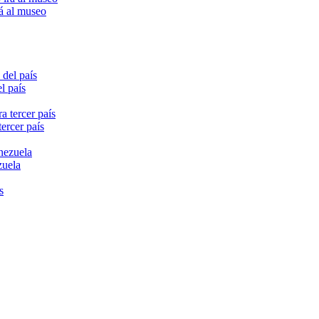
rá al museo
l país
ercer país
zuela