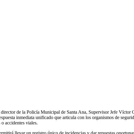
 director de la Policía Municipal de Santa Ana, Supervisor Jefe Vícto
puesta inmediata unificado que articula con los organismos de segurida
o accidentes viales.
rmitirá llevar un registro único de incidencias y dar repuestas oportunas