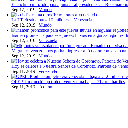
El cuchillo utilizado para apuñalar al presidente Jair Bolsonaro i
Sep 12, 2019
|
Mundo
La UE destina otros 10 millones a Venezuela
Sep 12, 2019
|
Mundo
Inameh pronostica para este jueves lluvias en algunas regiones de
Sep 12, 2019
|
Venezuela
Migrantes venezolanos podrán ingresar a Ecuador con visa para t
Sep 12, 2019
|
Mundo
Hoy se celebra a Nuestra Señora de Coromoto, Patrona de Vene
Sep 11, 2019
|
Venezuela
OPEP: Producción petrolera venezolana baja a 712 mil barriles
Sep 11, 2019
|
Economía